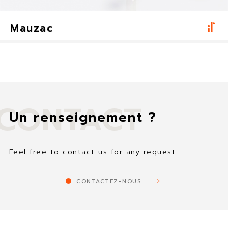
Mauzac
A
m
bi
an
ce
et
d
CONTACT
éc
Un renseignement ?
or
at
if
Feel free to contact us for any request.
CONTACTEZ-NOUS