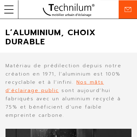
C
o
Skip to
PRODUITS
n
L’ALUMINIUM, CHOIX
content
t
a
DURABLE
RÉALISATIONS
c
t
ENTREPRISE
Matériau de prédilection depuis notre
ENGAGEMENTS
création en 1971, l’aluminium est 100%
recyclable et à l’infini.
Nos mâts
DOCUMENTATION
d’éclairage public
sont aujourd’hui
fabriqués avec un aluminium recyclé à
75% et bénéficient d’une faible
FR
EN
empreinte carbone.