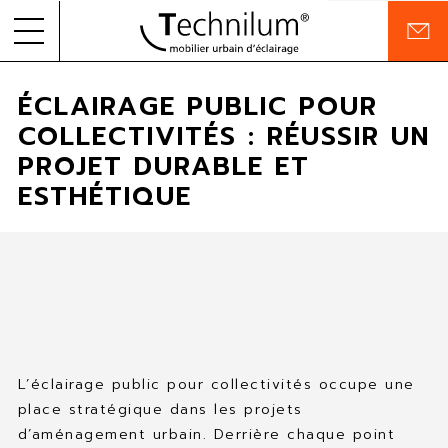
C
o
Skip to
PRODUITS
n
ÉCLAIRAGE PUBLIC POUR
content
t
a
COLLECTIVITÉS : RÉUSSIR UN
RÉALISATIONS
c
PROJET DURABLE ET
t
ENTREPRISE
ESTHÉTIQUE
ENGAGEMENTS
DOCUMENTATION
FR
EN
L’éclairage public pour collectivités occupe une
place stratégique dans les projets
d’aménagement urbain. Derrière chaque point