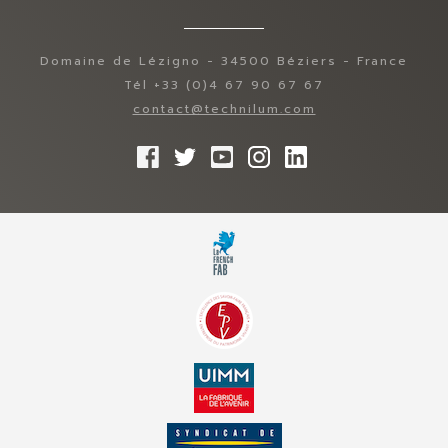
Domaine de Lézigno - 34500 Béziers - France
Tél +33 (0)4 67 90 67 67
contact@technilum.com