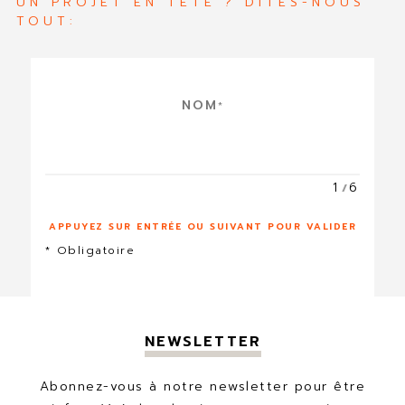
UN PROJET EN TÊTE ? DITES-NOUS
TOUT:
E
NOM
*
N
V
O
Y
1
6
E
R
U
APPUYEZ SUR ENTRÉE OU SUIVANT POUR VALIDER
N
* Obligatoire
E
C
A
N
D
NEWSLETTER
I
D
Abonnez-vous à notre newsletter pour être
A