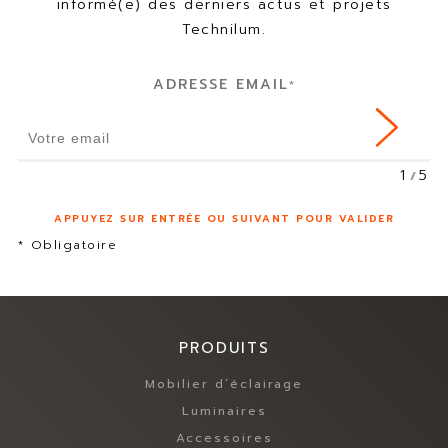
informé(e) des derniers actus et projets
T
U
Technilum.
R
E
ADRESSE EMAIL
*
1
5
APPUYEZ SUR ENTRÉE OU SUIVANT POUR VALIDER
* Obligatoire
PRODUITS
Mobilier d’éclairage
Luminaires
Accessoires