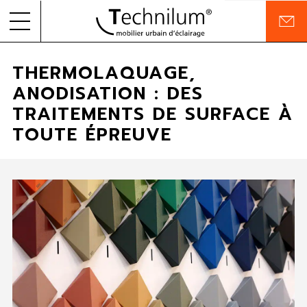
C
o
Skip to
PRODUITS
n
THERMOLAQUAGE,
content
t
a
ANODISATION : DES
RÉALISATIONS
c
TRAITEMENTS DE SURFACE À
t
ENTREPRISE
TOUTE ÉPREUVE
ENGAGEMENTS
DOCUMENTATION
FR
EN