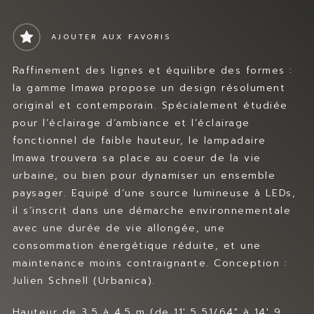
MES FAVORIS
Prev
Nex
t
CONTACT
AJOUTER AUX FAVORIS
Raffinement des lignes et équilibre des formes :
la gamme Imawa propose un design résolument
original et contemporain. Spécialement étudiée
pour l’éclairage d’ambiance et l’éclairage
fonctionnel de faible hauteur, le lampadaire
Imawa trouvera sa place au coeur de la vie
urbaine, ou bien pour dynamiser un ensemble
paysager. Equipé d’une source lumineuse à LEDs,
il s’inscrit dans une démarche environnementale
avec une durée de vie allongée, une
consommation énergétique réduite, et une
maintenance moins contraignante. Conception :
Julien Schnell (Urbanica).
Hauteur de 3,5 à 4,5 m (de 11′ 5 51/64″ à 14′ 9