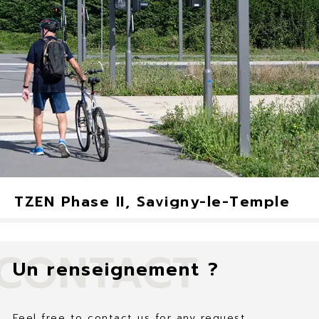
TZEN Phase II, Savigny-le-Temple
CONTACT
Un renseignement ?
Feel free to contact us for any request.