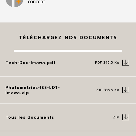
Imawa Nano, Imawa GM, Imawa PM
TÉLÉCHARGEZ NOS DOCUMENTS
Savigny-le-Temple, France
2022
Tech-Doc-Imawa.pdf
PDF 342.5 Ko
Photometries-IES-LDT-
ZIP 335.5 Ko
Imawa.zip
Tous les documents
ZIP