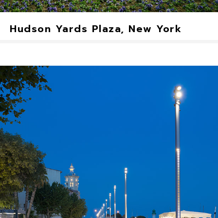
Hudson Yards Plaza, New York
Structure K, Custom, Ceramic (Jules &
Juliette)
Menton, France
2018