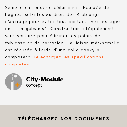
Semelle en fonderie d’aluminium. Equipée de
bagues isolantes au droit des 4 oblongs
d’ancrage pour éviter tout contact avec les tiges
en acier galvanisé. Construction intégralement
sans soudure pour éliminer les points de
faiblesse et de corrosion : la liaison mât/semelle
est réalisée à l’aide d’une colle époxy bi-
composant.
Téléchargez les spécifications
Nerello, Structure K, Shiraz Nano (borne),
complètes
.
Nerello (applique)
Béziers, France
2018
TÉLÉCHARGEZ NOS DOCUMENTS