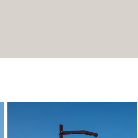
Shiraz K Nano, Zinfandel
Nano, Custom
Lunel, France
2019