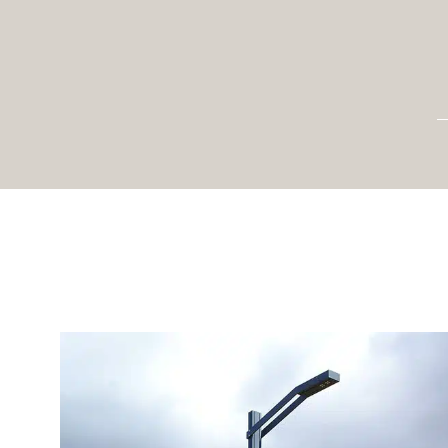
Zinfandel, Zinfandel Nano
Béziers, France
2023