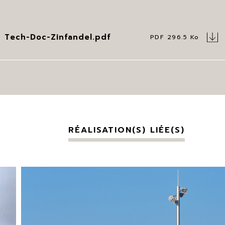
Tech-Doc-Zinfandel.pdf
PDF 296.5 Ko
Structure K, Zinfandel,
Zinfandel Nano
Berck-Sur-Mer, France
2018
RÉALISATION(S) LIÉE(S)