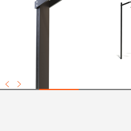
Prev
Next