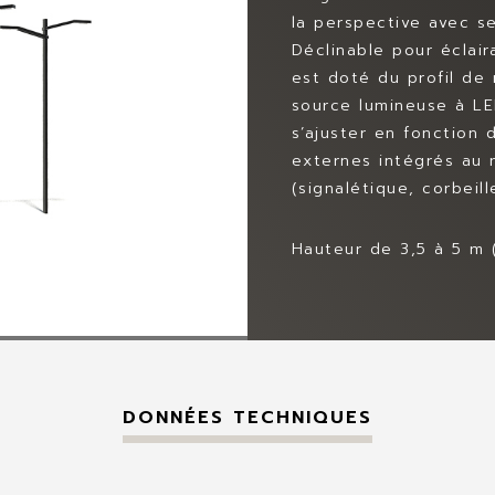
la perspective avec s
Déclinable pour éclair
est doté du profil de
source lumineuse à LE
s’ajuster en fonction 
externes intégrés au m
(signalétique, corbeil
Hauteur de 3,5 à 5 m (
DONNÉES TECHNIQUES