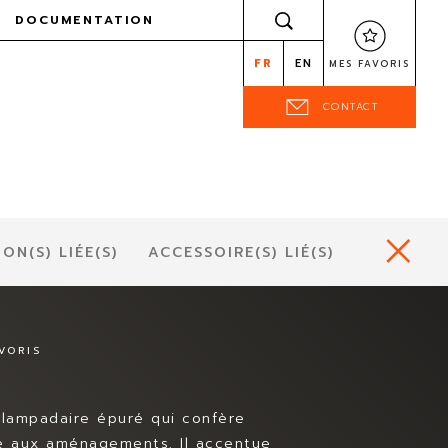
DOCUMENTATION
FR
EN
MES FAVORIS
CONTACT
ON(S) LIÉE(S)
ACCESSOIRE(S) LIÉ(S)
VORIS
 lampadaire épuré qui confère
té aux aménagements. Il accentue