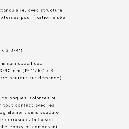
ctangulaire, avec structure
externes pour fixation aisée
 x 3 3/4″)
uminium spécifique.
0×90 mm (19 11/16″ x 3
utre hauteur sur demande).
e de bagues isolantes au
r tout contact avec les
ntégralement sans soudure
e corrosion : la liaison
colle époxy bi-composant.