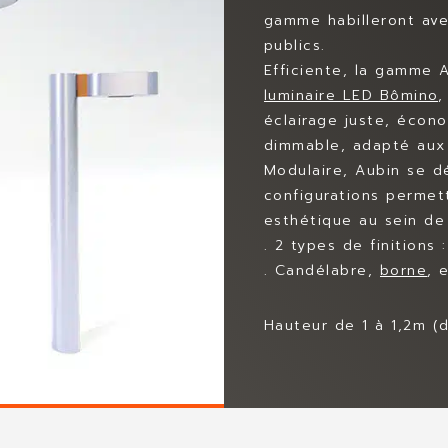
gamme habilleront av
publics.
Efficiente, la gamme
luminaire LED Bômino
,
éclairage juste, écon
dimmable, adapté aux
Modulaire, Aubin se 
configurations permet
esthétique au sein de 
. 2 types de finition
. Candélabre,
borne
, 
Hauteur de 1 à 1,2m (de