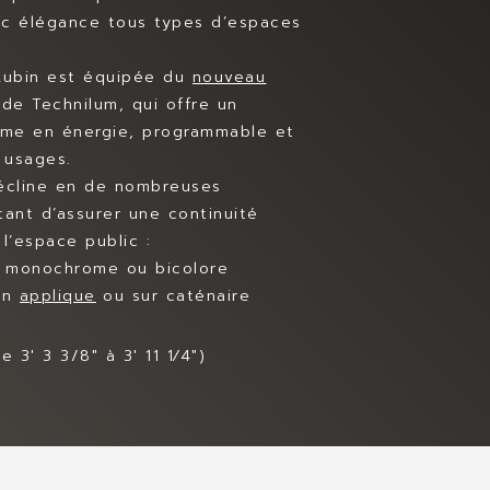
ec élégance tous types d’espaces
 Aubin est équipée du
nouveau
 de Technilum, qui offre un
ome en énergie, programmable et
 usages.
décline en de nombreuses
tant d’assurer une continuité
l’espace public :
s : monochrome ou bicolore
en
applique
ou sur caténaire
 3′ 3 3/8″ à 3′ 11 1⁄4″)