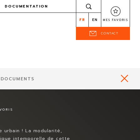
DOCUMENTATION
FR
EN
MES FAVORIS
CONTACT
 DOCUMENTS
VORIS
e urbain ! La modularité,
étique intemporelle de cette